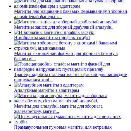
Магніты для мацавання бакавых фармаванняў з зборнай
алюмініевай фанеры з...
Магнітны заціск для зборнай драўлянай апалубкі
H-вобразны магнітны профіль засаўкі
Магніты з кнопачнай формай для зборнага бетону з
бакавымі...
Трапецападобны сталёвы магніт з фаскай для папярэдне
напружанага холі...
Апалубныя магніты з адаптарам
Магніты для апалубкі, магніты для зборнага
жалезабетону, магніт...
Прамавугольныя гумовыя магніты для ветраных