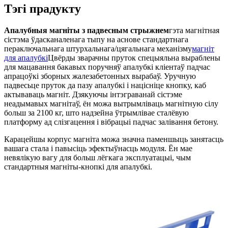
Тэгі прадукту
Апалубныя магніты з падвесным стрыжнем
гэта магнітная
сістэма ўдасканаленага тыпу на аснове стандартнага
пераключальнага штурхальнага/цягальнага механізму
магніт
для апалубкі
Цвёрды зварачны пруток спецыяльна выраблены
для мацавання бакавых поручняў апалубкі кліентаў падчас
апрацоўкі зборных жалезабетонных вырабаў. Уручную
падвесьце пруток да пазу апалубкі і націсніце кнопку, каб
актываваць магніт. Дзякуючы інтэграванай сістэме
неадымавых магнітаў, ён можа вытрымліваць магнітную сілу
больш за 2100 кг, што надзейна ўтрымлівае сталёвую
платформу ад слізгацення і вібрацыі падчас залівання бетону.
Карацейшы корпус магніта можа значна паменшыць занятасць
вашага стала і павысіць эфектыўнасць модуля. Ён мае
невялікую вагу для больш лёгкага эксплуатацыі, чым
стандартныя магніты-кнопкі для апалубкі.