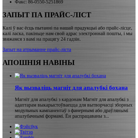
Факс: 86-0550-5251869
ЗАПЫТ ПА ПРАЙС-ЛІСТ
Калі ў вас ёсць пытанні па нашай прадукцыі або прайс-лісце,
калі ласка, пакіньце нам свой адрас электроннай пошты, і мы
звяжамся з вамі на працягу 24 гадзін.
Запыт на атрыманне прайс-ліста
АПОШНІЯ НАВІНЫ
Як вызваліць магніт для апалубкі бохана
Магніт для апалубкі з кардонам Магніт для апалубкі з
адаптарам выкарыстоўваецца для вытворчасці зборных
модульных кампанентаў з фанернымі або драўлянымі
апалубачнымі формамі. Ён распрацаваны з...