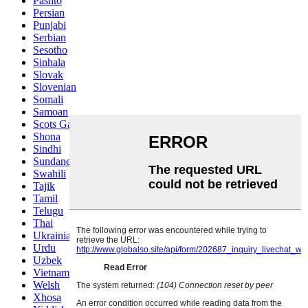
Pashto
Persian
Punjabi
Serbian
Sesotho
Sinhala
Slovak
Slovenian
Somali
Samoan
Scots Gaelic
Shona
Sindhi
Sundanese
Swahili
Tajik
Tamil
Telugu
Thai
Ukrainian
Urdu
Uzbek
Vietnamese
Welsh
Xhosa