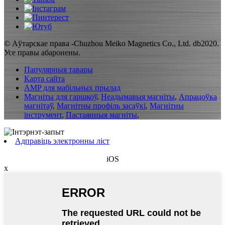
© Аўтарскае права -Chuzhou Meiko Magnetics Co., Ltd. db2020.
Усе правы абаронены.
Папулярныя тавары
Карта сайта
AMP для мабільных прылад
Магніты для гаршкоў
,
Неадымавыя магніты
,
Апрацоўка
магнітаў
,
Магнітны профіль засаўкі
,
Магнітны
інструмент
,
Пастаянныя магніты
,
Адправіць электронны ліст
iOS
x