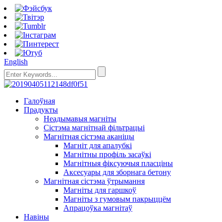
English
Галоўная
Прадукты
Неадымавыя магніты
Сістэма магнітнай фільтрацыі
Магнітная сістэма аканіцы
Магніт для апалубкі
Магнітны профіль засаўкі
Магнітныя фіксуючыя пласціны
Аксесуары для зборнага бетону
Магнітная сістэма ўтрымання
Магніты для гаршкоў
Магніты з гумовым пакрыццём
Апрацоўка магнітаў
Навіны