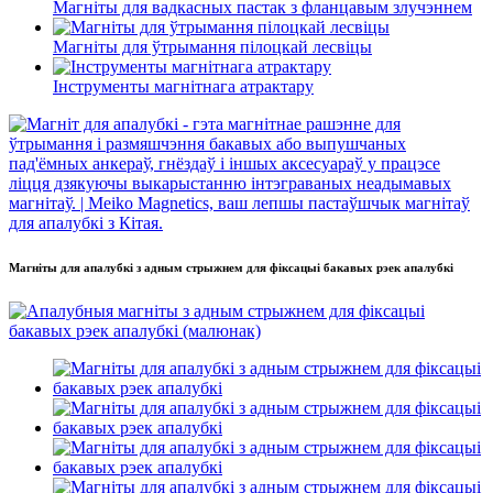
Магніты для вадкасных пастак з фланцавым злучэннем
Магніты для ўтрымання пілоцкай лесвіцы
Інструменты магнітнага атрактару
Магніты для апалубкі з адным стрыжнем для фіксацыі бакавых рэек апалубкі