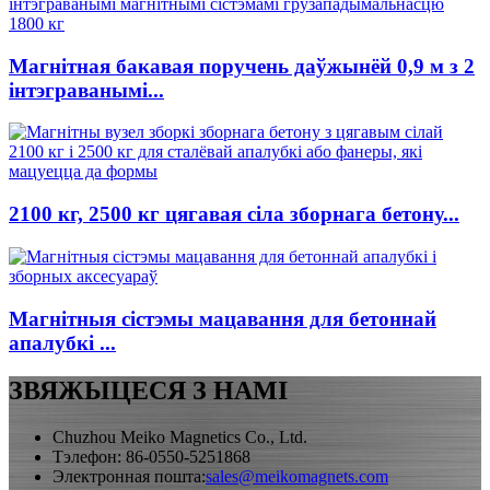
Магнітная бакавая поручень даўжынёй 0,9 м з 2
інтэграванымі...
2100 кг, 2500 кг цягавая сіла зборнага бетону...
Магнітныя сістэмы мацавання для бетоннай
апалубкі ...
ЗВЯЖЫЦЕСЯ З НАМІ
Chuzhou Meiko Magnetics Co., Ltd.
Тэлефон: 86-0550-5251868
Электронная пошта:
sales@meikomagnets.com