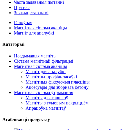
Часта задаваныя пытанні
Пра нас
Звяжыцеся з намі
Галоўная
Магнітная сістэма аканіцы
Магніт для апалубкі
Катэгорыі
Неадымавыя магніты
Сістэма магнітнай фільтрацыі
Магнітная сістэма аканіцы
Магніт для апалубкі
Магнітны профіль засаўкі
Магнітныя фіксуючыя пласціны
Аксесуары для зборнага бетону
Магнітная сістэма ўтрымання
Магніты для гаршкоў
Магніты з гумовым пакрыццём
Апрацоўка магнітаў
Асаблівасці прадуктаў