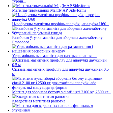
турбін...
Магніты-трымальнікі Magfly AP Side-forms
U-вобразны магнітны профіль апалубкі, апалубка U60...
Разьбовая ўтулка магніта для зборнага жалезабетону
Embedded...
Утрымлівальныя магніты для пазіцыянавання і...
Сістэма магнітных профіляў для апалубкі даўжынёй 0,5
м
Магніт для зборнага бетону з сілай цягі 2100 кг, 2500 кг...
Квадратная магнітная рашотка