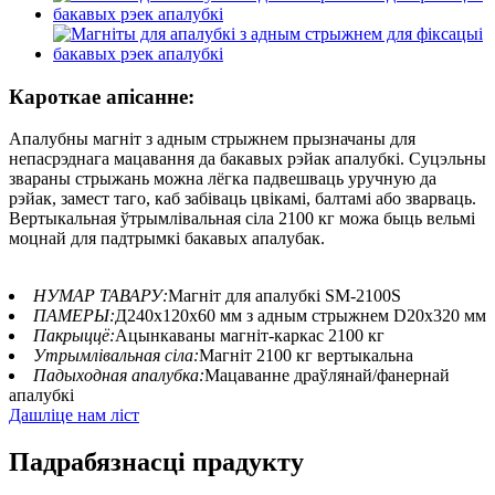
Кароткае апісанне:
Апалубны магніт з адным стрыжнем прызначаны для
непасрэднага мацавання да бакавых рэйак апалубкі. Суцэльны
звараны стрыжань можна лёгка падвешваць уручную да
рэйак, замест таго, каб забіваць цвікамі, балтамі або зварваць.
Вертыкальная ўтрымлівальная сіла 2100 кг можа быць вельмі
моцнай для падтрымкі бакавых апалубак.
НУМАР ТАВАРУ:
Магніт для апалубкі SM-2100S
ПАМЕРЫ:
Д240x120x60 мм з адным стрыжнем D20x320 мм
Пакрыццё:
Ацынкаваны магніт-каркас 2100 кг
Утрымлівальная сіла:
Магніт 2100 кг вертыкальна
Падыходная апалубка:
Мацаванне драўлянай/фанернай
апалубкі
Дашліце нам ліст
Падрабязнасці прадукту