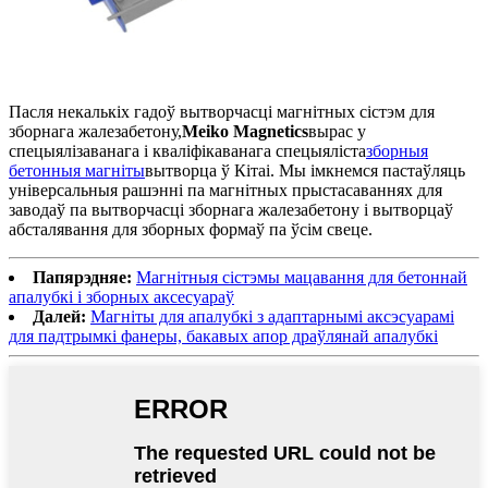
Пасля некалькіх гадоў вытворчасці магнітных сістэм для
зборнага жалезабетону,
Meiko Magnetics
вырас у
спецыялізаванага і кваліфікаванага спецыяліста
зборныя
бетонныя магніты
вытворца ў Кітаі. Мы імкнемся пастаўляць
універсальныя рашэнні па магнітных прыстасаваннях для
заводаў па вытворчасці зборнага жалезабетону і вытворцаў
абсталявання для зборных формаў па ўсім свеце.
Папярэдняе:
Магнітныя сістэмы мацавання для бетоннай
апалубкі і зборных аксесуараў
Далей:
Магніты для апалубкі з адаптарнымі аксэсуарамі
для падтрымкі фанеры, бакавых апор драўлянай апалубкі