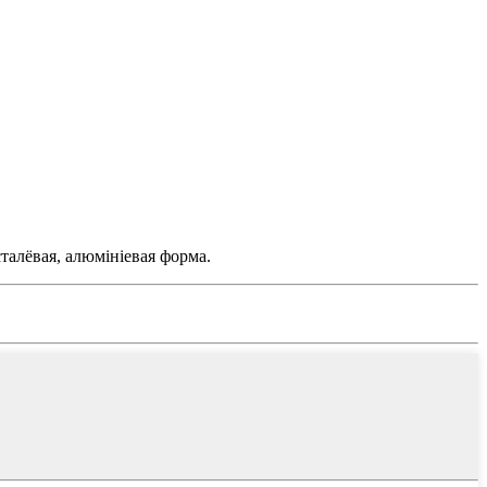
талёвая, алюмініевая форма.