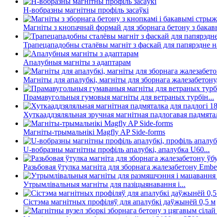
H-вобразны магнітны профіль засаўкі
Магніты з кнопачнай формай для зборнага бетону з бакавы
Трапецападобны сталёвы магніт з фаскай для папярэдне на
Апалубныя магніты з адаптарам
Магніты для апалубкі, магніты для зборнага жалезабетону, 
Прамавугольныя гумовыя магніты для ветраных турбін...
Хуткааддзяляльная зручная магнітная падлогавая падмяталк
Магніты-трымальнікі Magfly AP Side-forms
U-вобразны магнітны профіль апалубкі, апалубка U60...
Разьбовая ўтулка магніта для зборнага жалезабетону Embe
Утрымлівальныя магніты для пазіцыянавання і...
Сістэма магнітных профіляў для апалубкі даўжынёй 0,5 м