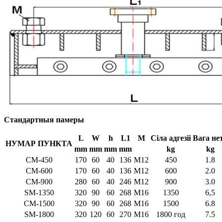
Стандартныя памеры
L
W
h
L1
M
Сіла адгезіі
Вага не
НУМАР ПУНКТА
mm
mm
mm
mm
kg
kg
СМ-450
170
60
40
136
М12
450
1.8
СМ-600
170
60
40
136
М12
600
2.0
СМ-900
280
60
40
246
М12
900
3.0
SM-1350
320
90
60
268
М16
1350
6,5
СМ-1500
320
90
60
268
М16
1500
6.8
SM-1800
320
120
60
270
М16
1800 год
7.5