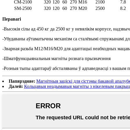
СМ-2100
320
120
60
270
М16
2100
7.8
SM-2500
320
120
60
270
М20
2500
8.2
Перавагі
-Высокія сілы ад 450 кг да 2500 кг у невялікім корпусе, надзв
-Убудаваны аўтаматычны механізм са сталёвымі спружынамі дл
-Зварная разьба M12/M16/M20 для адаптацыі неабходных мацав
-Шматфункцыянальныя магніты рознага прызначэння
-Розныя тыпы адаптараў абсталяваны ў адпаведнасці з вашым пр
Папярэдняе:
Магнітныя заціскі для сістэмы бакавой апалубк
Далей:
Кольцавыя неадымавыя магніты з нікелевым пакры