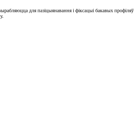
 вырабляюцца для пазіцыянавання і фіксацыі бакавых профіляў
у.