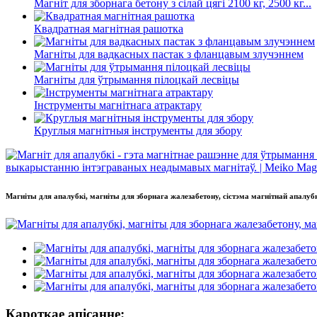
Магніт для зборнага бетону з сілай цягі 2100 кг, 2500 кг...
Квадратная магнітная рашотка
Магніты для вадкасных пастак з фланцавым злучэннем
Магніты для ўтрымання пілоцкай лесвіцы
Інструменты магнітнага атрактару
Круглыя ​​магнітныя інструменты для збору
Магніты для апалубкі, магніты для зборнага жалезабетону, сістэма магнітнай апалуб
Кароткае апісанне: