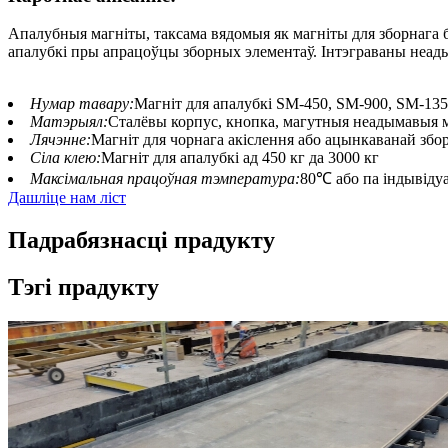
Апалубныя магніты, таксама вядомыя як магніты для зборнага б
апалубкі пры апрацоўцы зборных элементаў. Інтэграваны неад
Нумар тавару:
Магніт для апалубкі SM-450, SM-900, SM-13
Матэрыял:
Сталёвы корпус, кнопка, магутныя неадымавыя 
Лячэнне:
Магніт для чорнага акіслення або ацынкаванай збо
Сіла клею:
Магніт для апалубкі ад 450 кг да 3000 кг
Максімальная працоўная тэмпература:
80℃ або па індывіду
Дашліце нам ліст
Падрабязнасці прадукту
Тэгі прадукту