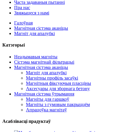
Часта задаваныя пытанні
Пра нас
Звяжыцеся з намі
Галоўная
Магнітная сістэма аканіцы
Магніт для апалубкі
Катэгорыі
Неадымавыя магніты
Сістэма магнітнай фільтрацыі
Магнітная сістэма аканіцы
Магніт для апалубкі
Магнітны профіль засаўкі
Магнітныя фіксуючыя пласціны
Аксесуары для зборнага бетону
Магнітная сістэма ўтрымання
Магніты для гаршкоў
Магніты з гумовым пакрыццём
Апрацоўка магнітаў
Асаблівасці прадуктаў