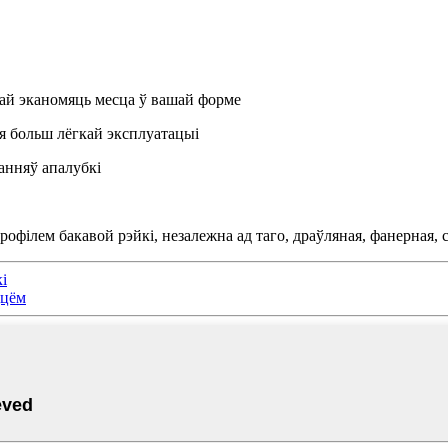
ычай эканомяць месца ў вашай форме
я больш лёгкай эксплуатацыі
анняў апалубкі
офілем бакавой рэйкі, незалежна ад таго, драўляная, фанерная, с
і
ццём