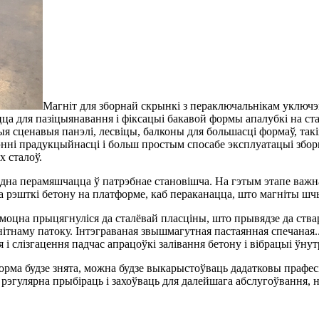
Магніт для зборнай скрынкі з пераключальнікам уключ
а для пазіцыянавання і фіксацыі бакавой формы апалубкі на ста
я сценавыя панэлі, лесвіцы, балконы для большасці формаў, так
і прадукцыйнасці і больш простым спосабе эксплуатацыі зборн
х сталоў.
одна перамяшчацца ў патрэбнае становішча. На гэтым этапе важн
а рэшткі бетону на платформе, каб пераканацца, што магніты шч
 моцна прыцягнуліся да сталёвай пласціны, што прывядзе да ст
тнаму патоку. Інтэграваная звышмагутная пастаянная спечаная..
 слізгацення падчас апрацоўкі залівання бетону і вібрацыі ўн
форма будзе знята, можна будзе выкарыстоўваць дадатковы прафес
 рэгулярна прыбіраць і захоўваць для далейшага абслугоўвання, 