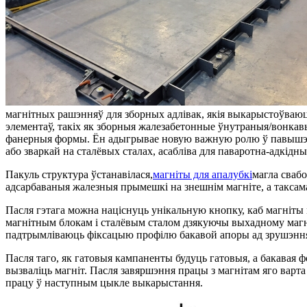
магнітных рашэнняў для зборных адлівак, якія выкарыстоўваюцц
элементаў, такіх як зборныя жалезабетонные ўнутраныя/вонкавы
фанерныя формы. Ён адыгрывае новую важную ролю ў павышэнн
або зваркай на сталёвых сталах, асабліва для паваротна-адкідны
Пакуль структура ўстанавілася,
магніты для апалубкі
магла сваб
адсарбаваныя жалезныя прымешкі на знешнім магніте, а таксам
Пасля гэтага можна націснуць унікальную кнопку, каб магніты
магнітным блокам і сталёвым сталом дзякуючы выхадному магні
падтрымліваюць фіксацыю профілю бакавой апоры ад зрушэння і
Пасля таго, як гатовыя кампаненты будуць гатовыя, а бакавая 
вызваліць магніт. Пасля завяршэння працы з магнітам яго варта
працу ў наступным цыкле выкарыстання.