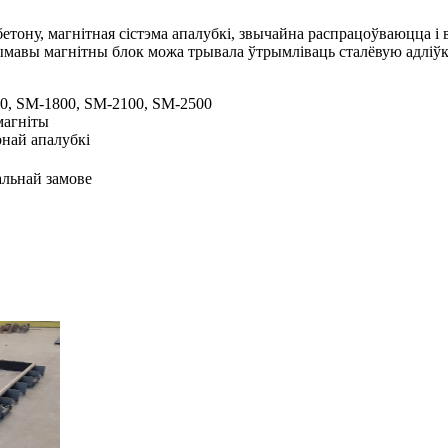
етону, магнітная сістэма апалубкі, звычайна распрацоўваюцца і
ымавы магнітны блок можа трывала ўтрымліваць сталёвую адліўк
50, SM-1800, SM-2100, SM-2500
магніты
рнай апалубкі
альнай замове