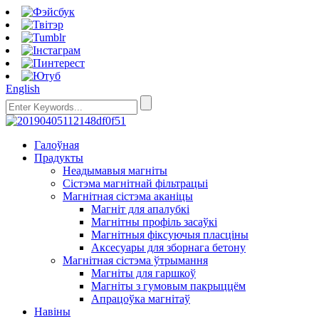
English
Галоўная
Прадукты
Неадымавыя магніты
Сістэма магнітнай фільтрацыі
Магнітная сістэма аканіцы
Магніт для апалубкі
Магнітны профіль засаўкі
Магнітныя фіксуючыя пласціны
Аксесуары для зборнага бетону
Магнітная сістэма ўтрымання
Магніты для гаршкоў
Магніты з гумовым пакрыццём
Апрацоўка магнітаў
Навіны