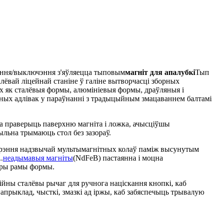
эння/выключэння з'яўляецца тыповым
магніт для апалубкі
Тып
лёвай ліцейнай станіне ў галіне вытворчасці зборных
іх як сталёвыя формы, алюмініевыя формы, драўляныя і
ых адлівак у параўнанні з традыцыйным змацаваннем балтамі
а праверыць паверхню магніта і ложка, ачысціўшы
ыльна трымаюць стол без зазораў.
варэння надзвычай мультымагнітных колаў паміж высунутым
.
неадымавыя магніты
(NdFeB) пастаянна і моцна
утры рамы формы.
ійны сталёвы рычаг для ручнога націскання кнопкі, каб
напрыклад, чысткі, змазкі ад іржы, каб забяспечыць трывалую