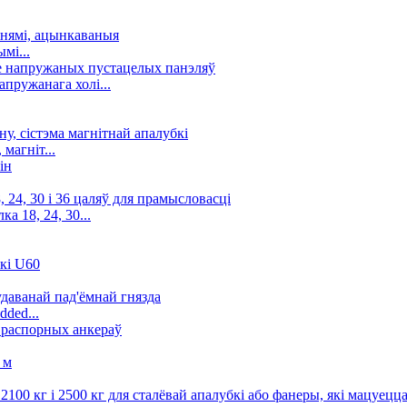
мі...
пружанага холі...
магніт...
а 18, 24, 30...
dded...