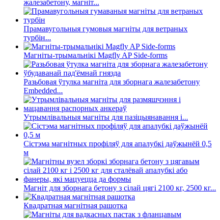
жалезабетону, магніт...
Прамавугольныя гумовыя магніты для ветраных
турбін...
Магніты-трымальнікі Magfly AP Side-forms
Разьбовая ўтулка магніта для зборнага жалезабетону
Embedded...
Утрымлівальныя магніты для пазіцыянавання і...
Сістэма магнітных профіляў для апалубкі даўжынёй 0,5
м
Магніт для зборнага бетону з сілай цягі 2100 кг, 2500 кг...
Квадратная магнітная рашотка