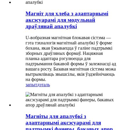
Магніт для хлеба з адаптарнымі
аксэсуарамі для модульнай
драўлянай апалубкі
U-вобразная магнітная блокавая сістэма —
гэта тэхналогія магнітнай апалубкі ў форме
бохана, якая ўжываецца ў галіне падтрымкі
зборных драўляных формаў. Нацяжная
планка адаптара рэгулюецца для
падтрымання бакавой формы ў залежнасці ад
вашага росту. Базавая магнітная сістэма можа
вытрымліваць звышсілы, якія ўздзейнічаюць
на формы.
запыт
дэталь
Магніты для апалубкі з
адаптарнымі аксэсуарамі для
падтрымкі фанеры, бакавых апор