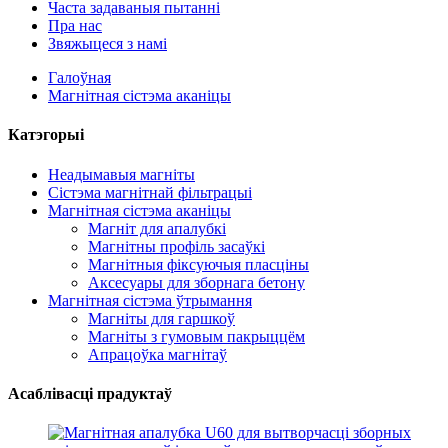
Часта задаваныя пытанні
Пра нас
Звяжыцеся з намі
Галоўная
Магнітная сістэма аканіцы
Катэгорыі
Неадымавыя магніты
Сістэма магнітнай фільтрацыі
Магнітная сістэма аканіцы
Магніт для апалубкі
Магнітны профіль засаўкі
Магнітныя фіксуючыя пласціны
Аксесуары для зборнага бетону
Магнітная сістэма ўтрымання
Магніты для гаршкоў
Магніты з гумовым пакрыццём
Апрацоўка магнітаў
Асаблівасці прадуктаў