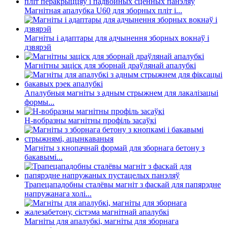
Магнітная апалубка U60 для зборных пліт і...
Магніты і адаптары для адчынення зборных вокнаў і
дзвярэй
Магнітны заціск для зборнай драўлянай апалубкі
Апалубныя магніты з адным стрыжнем для лакалізацыі
формы...
H-вобразны магнітны профіль засаўкі
Магніты з кнопачнай формай для зборнага бетону з
бакавымі...
Трапецападобны сталёвы магніт з фаскай для папярэдне
напружанага холі...
Магніты для апалубкі, магніты для зборнага