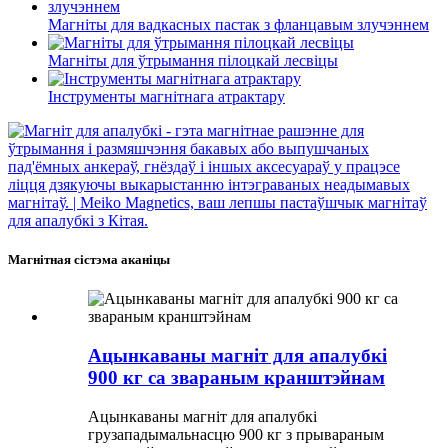
Магніты для вадкасных пастак з фланцавым злучэннем
Магніты для ўтрымання пілоцкай лесвіцы
Інструменты магнітнага атрактару
Магнітная сістэма аканіцы
Ацынкаваны магніт для апалубкі
900 кг са звараным кранштэйнам
Ацынкаваны магніт для апалубкі
грузападымальнасцю 900 кг з прывараным