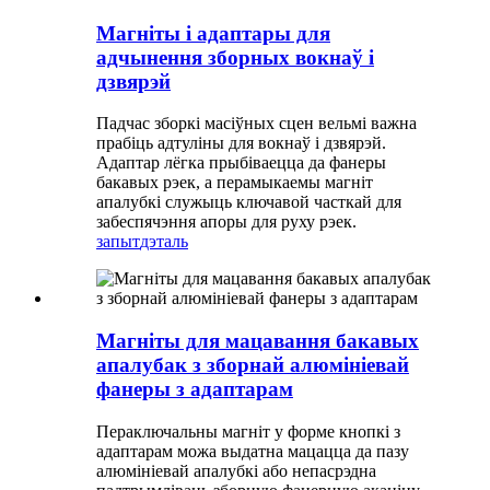
Магніты і адаптары для
адчынення зборных вокнаў і
дзвярэй
Падчас зборкі масіўных сцен вельмі важна
прабіць адтуліны для вокнаў і дзвярэй.
Адаптар лёгка прыбіваецца да фанеры
бакавых рэек, а перамыкаемы магніт
апалубкі служыць ключавой часткай для
забеспячэння апоры для руху рэек.
запыт
дэталь
Магніты для мацавання бакавых
апалубак з зборнай алюмініевай
фанеры з адаптарам
Пераключальны магніт у форме кнопкі з
адаптарам можа выдатна мацацца да пазу
алюмініевай апалубкі або непасрэдна