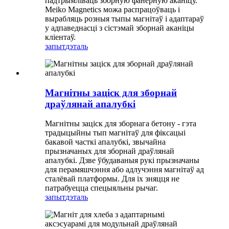
падтрымліваць зборную фанерную аканіцу.
Meiko Magnetics можа распрацоўваць і
вырабляць розныя тыпы магнітаў і адаптараў
у адпаведнасці з сістэмай зборнай аканіцы
кліентаў.
запыт
дэталь
Магнітны заціск для зборнай
драўлянай апалубкі
Магнітны заціск для зборнага бетону - гэта
традыцыйны тып магнітаў для фіксацыі
бакавой часткі апалубкі, звычайна
прызначаных для зборнай драўлянай
апалубкі. Дзве ўбудаваныя рукі прызначаны
для перамяшчэння або адлучэння магнітаў ад
сталёвай платформы. Для іх зняцця не
патрабуецца спецыяльны рычаг.
запыт
дэталь