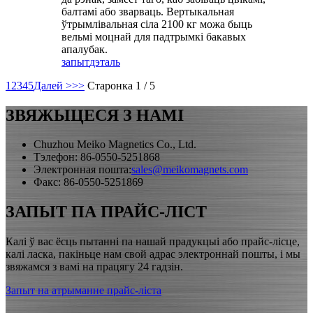
балтамі або зварваць. Вертыкальная
ўтрымлівальная сіла 2100 кг можа быць
вельмі моцнай для падтрымкі бакавых
апалубак.
запыт
дэталь
1
2
3
4
5
Далей >
>>
Старонка 1 / 5
ЗВЯЖЫЦЕСЯ З НАМІ
Chuzhou Meiko Magnetics Co., Ltd.
Тэлефон: 86-0550-5251868
Электронная пошта:
sales@meikomagnets.com
Факс: 86-0550-5251869
ЗАПЫТ ПА ПРАЙС-ЛІСТ
Калі ў вас ёсць пытанні па нашай прадукцыі або прайс-лісце,
калі ласка, пакіньце нам свой адрас электроннай пошты, і мы
звяжамся з вамі на працягу 24 гадзін.
Запыт на атрыманне прайс-ліста