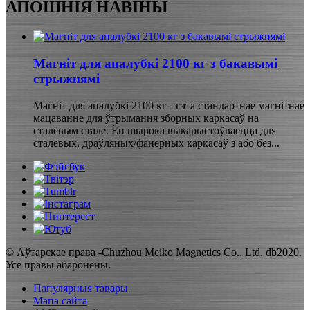
АПОШНІЯ НАВІНЫ
Магніт для апалубкі 2100 кг з бакавымі
стрыжнямі
Магніт для апалубкі 2100 кг - гэта стандартнае магнітнае
мацаванне для ўтрымання зборных каркасаў на
сталёвым стале. Ён шырока выкарыстоўваецца для
сталёвых, драўляных/фанерных каркасаў з або без...
© Аўтарскае права -Chuzhou Meiko Magnetics Co., Ltd. db2020.
Усе правы абаронены.
Папулярныя тавары
Мапа сайта