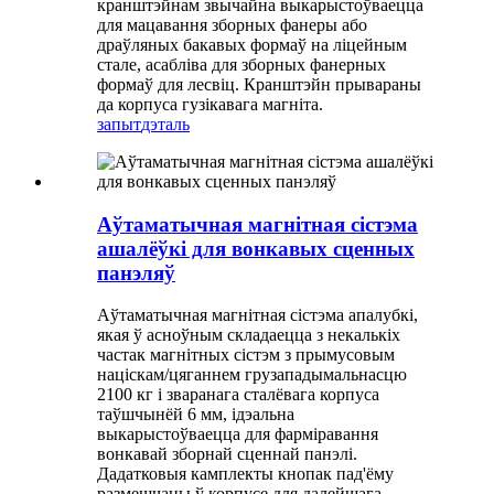
кранштэйнам звычайна выкарыстоўваецца
для мацавання зборных фанеры або
драўляных бакавых формаў на ліцейным
стале, асабліва для зборных фанерных
формаў для лесвіц. Кранштэйн прывараны
да корпуса гузікавага магніта.
запыт
дэталь
Аўтаматычная магнітная сістэма
ашалёўкі для вонкавых сценных
панэляў
Аўтаматычная магнітная сістэма апалубкі,
якая ў асноўным складаецца з некалькіх
частак магнітных сістэм з прымусовым
націскам/цяганнем грузападымальнасцю
2100 кг і зваранага сталёвага корпуса
таўшчынёй 6 мм, ідэальна
выкарыстоўваецца для фарміравання
вонкавай зборнай сценнай панэлі.
Дадатковыя камплекты кнопак пад'ёму
размешчаны ў корпусе для далейшага