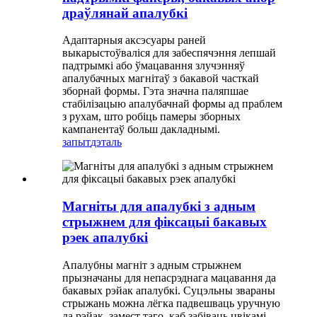
драўлянай апалубкі
Адаптарныя аксэсуары раней
выкарыстоўваліся для забеспячэння лепшай
падтрымкі або ўмацавання злучэнняў
апалубачных магнітаў з бакавой часткай
зборнай формы. Гэта значна паляпшае
стабілізацыю апалубачнай формы ад праблем
з рухам, што робіць памеры зборных
кампанентаў больш дакладнымі.
запыт
дэталь
Магніты для апалубкі з адным
стрыжнем для фіксацыі бакавых
рэек апалубкі
Апалубны магніт з адным стрыжнем
прызначаны для непасрэднага мацавання да
бакавых рэйак апалубкі. Суцэльны звараны
стрыжань можна лёгка падвешваць уручную
да рэйак, замест таго, каб забіваць цвікамі,