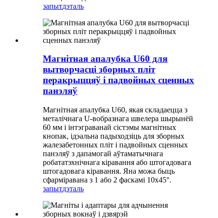
запыт
дэталь
Магнітная апалубка U60 для
вытворчасці зборных пліт
перакрыццяў і падвойных сценных
панэляў
Магнітная апалубка U60, якая складаецца з
металічнага U-вобразнага швелера шырынёй
60 мм і інтэграванай сістэмы магнітных
кнопак, ідэальна падыходзіць для зборных
жалезабетонных пліт і падвойных сценных
панэляў з дапамогай аўтаматычнага
робататэхнічнага кіравання або штогадовага
штогадовага кіравання. Яна можа быць
сфарміравана з 1 або 2 фаскамі 10x45°.
запыт
дэталь