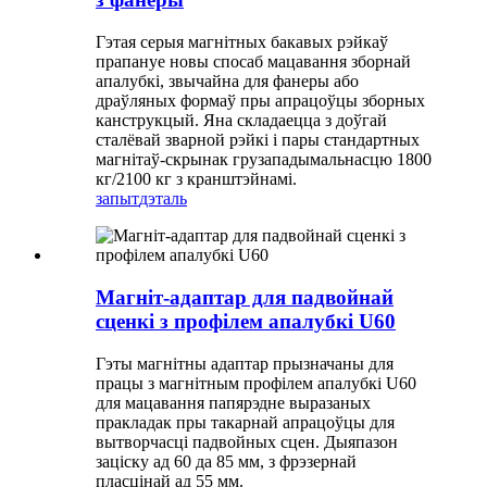
Гэтая серыя магнітных бакавых рэйкаў
прапануе новы спосаб мацавання зборнай
апалубкі, звычайна для фанеры або
драўляных формаў пры апрацоўцы зборных
канструкцый. Яна складаецца з доўгай
сталёвай зварной рэйкі і пары стандартных
магнітаў-скрынак грузападымальнасцю 1800
кг/2100 кг з кранштэйнамі.
запыт
дэталь
Магніт-адаптар для падвойнай
сценкі з профілем апалубкі U60
Гэты магнітны адаптар прызначаны для
працы з магнітным профілем апалубкі U60
для мацавання папярэдне выразаных
пракладак пры такарнай апрацоўцы для
вытворчасці падвойных сцен. Дыяпазон
заціску ад 60 да 85 мм, з фрэзернай
пласцінай ад 55 мм.