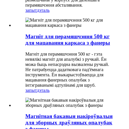
перамяшчэння абсталявання.
запыт
дэталь
Магніт для перамяшчэння 500 кг
для мацавання каркаса з фанеры
Магніт для перамяшчэння 500 кг - гэта
невялікі магніт для апалубкі з ручкай. Ён
можа быць непасрэдна вызвалены ручкай.
Не патрабуецца дадатковага пад'ёмнага
інструмента. Ён выкарыстоўваецца для
мацавання фанерных опалубак з
інтэграванымі адтулінамі для шруб.
запыт
дэталь
Магнітная бакавыя накіроўвалыя
для зборных драўляных опалубак
з фанеры