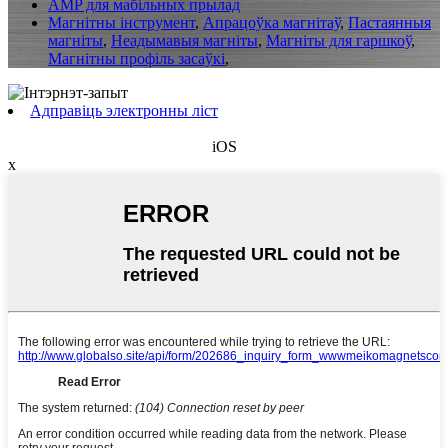
AMP для мабільных прылад
Магнітны інструмент
,
Апрацоўка магнітаў
,
Пастаянныя
магніты
,
Неадымавыя магніты
,
Магніты для гаршкоў
,
Магнітны профіль засаўкі
,
Адправіць электронны ліст
iOS
x