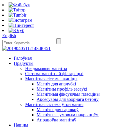
English
Галоўная
Прадукты
Неадымавыя магніты
Сістэма магнітнай фільтрацыі
Магнітная сістэма аканіцы
Магніт для апалубкі
Магнітны профіль засаўкі
Магнітныя фіксуючыя пласціны
Аксесуары для зборнага бетону
Магнітная сістэма ўтрымання
Магніты для гаршкоў
Магніты з гумовым пакрыццём
Апрацоўка магнітаў
Навіны